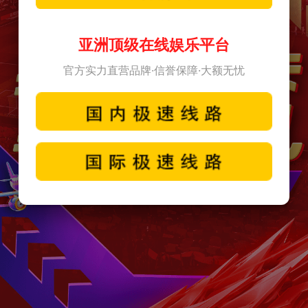
亚洲顶级在线娱乐平台
官方实力直营品牌·信誉保障·大额无忧